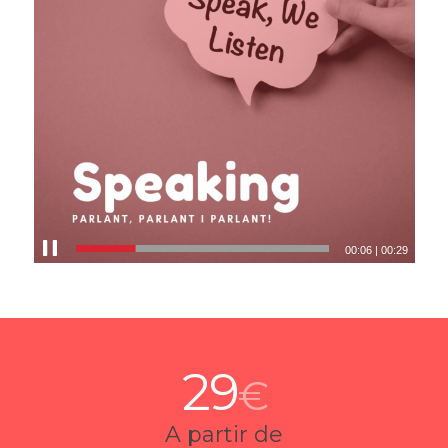
00:07
|
00:29
29
€
A partir de