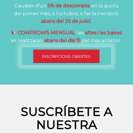
Gaudeix d’un
5% de descompte
en la quota
del primer mes, a l’octubre, si fas la inscripció
abans del 25 de juliol.
COMPROMÍS MENSUAL
: les
altes i les baixes
es realitzaran
abans del dia 15
del mes anterior.
INSCRIPCIONS OBERTES
SUSCRÍBETE A
NUESTRA