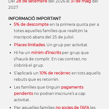
Del
28 de setembre
del 2026 al
31 de maig
del
2027
INFORMACIÓ IMPORTANT
5% de descompte
en la primera quota per a
totes aquelles famílies que realitzin la
inscripció abans del 25 de juliol.
Places limitades
. Un grup per activitat.
Hi ha un
mínim d’inscrits
per grup que
s’haurà de complir. En cas contrari, no
s’obrirà el grup.
S’aplicarà un
10% de recàrrec
en tots aquells
rebuts que es retornin.
Les famílies que tinguin
pagaments
pendents
no podran inscriure’s a cap
activitat.
Per aquelles famílies
no socies de l’AFA
les