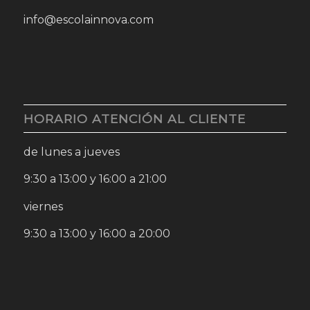
info@escolainnova.com
HORARIO ATENCIÓN AL CLIENTE
de lunes a jueves
9:30 a 13:00 y 16:00 a 21:00
viernes
9:30 a 13:00 y 16:00 a 20:00