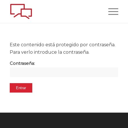
Este contenido está protegido por contraseña.
Para verlo introduce la contraseña.
Contraseña: