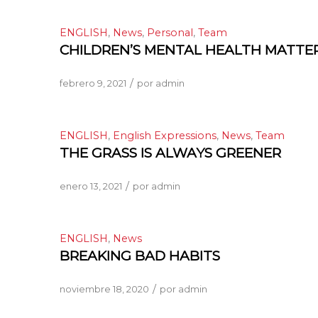
ENGLISH
,
News
,
Personal
,
Team
CHILDREN’S MENTAL HEALTH MATTE
/
febrero 9, 2021
por
admin
ENGLISH
,
English Expressions
,
News
,
Team
THE GRASS IS ALWAYS GREENER
/
enero 13, 2021
por
admin
ENGLISH
,
News
BREAKING BAD HABITS
/
noviembre 18, 2020
por
admin