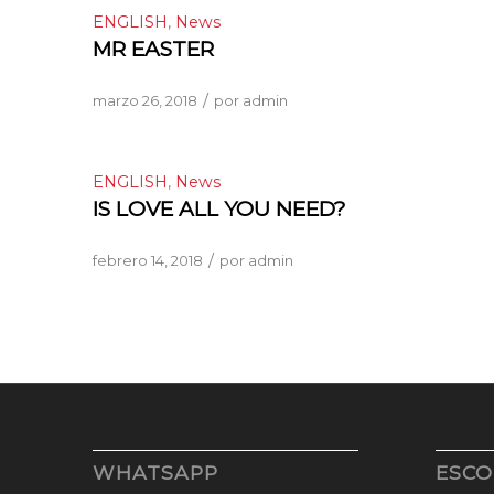
ENGLISH
,
News
MR EASTER
/
marzo 26, 2018
por
admin
ENGLISH
,
News
IS LOVE ALL YOU NEED?
/
febrero 14, 2018
por
admin
WHATSAPP
ESCO